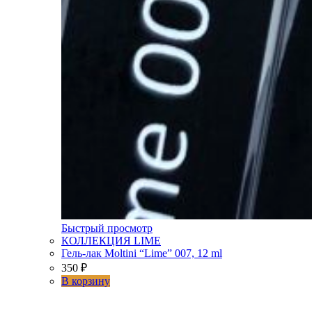
Быстрый просмотр
КОЛЛЕКЦИЯ LIME
Гель-лак Moltini “Lime” 007, 12 ml
350
₽
В корзину