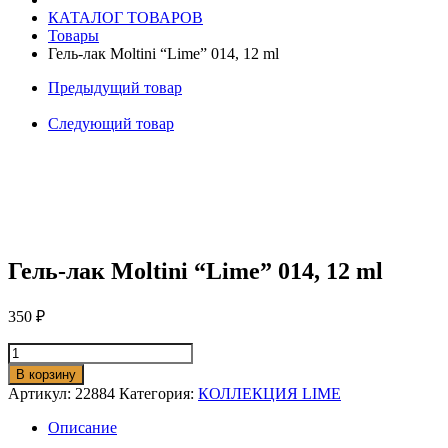
КАТАЛОГ ТОВАРОВ
Товары
Гель-лак Moltini “Lime” 014, 12 ml
Предыдущий товар
Следующий товар
Гель-лак Moltini “Lime” 014, 12 ml
350
₽
Количество
товара
В корзину
Гель-
Артикул:
22884
Категория:
КОЛЛЕКЦИЯ LIME
лак
Moltini
Описание
"Lime"