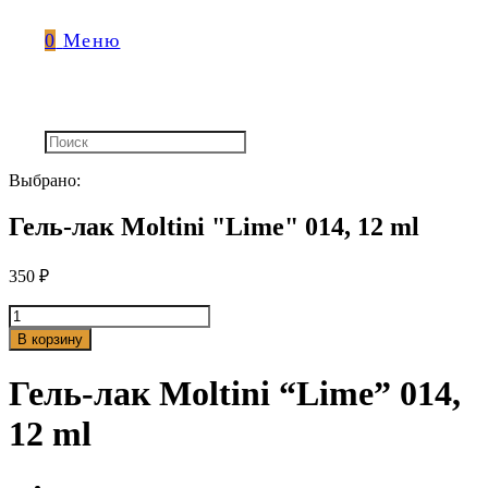
0
Меню
Выбрано:
Гель-лак Moltini "Lime" 014, 12 ml
350
₽
Количество
товара
В корзину
Гель-
лак
Гель-лак Moltini “Lime” 014,
Moltini
"Lime"
12 ml
014,
12
ml