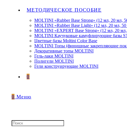
МЕТОДИЧЕСКОЕ ПОСОБИЕ
MOLTINI «Rubber Base Strong» (12 мл, 20 мл, 5
MOLTINI «Rubber Base Light» (12 мл, 20 мл, 50
MOLTINI «EXPERT Base Strong» (12 мл, 20 мл,
MOLTINI Каучуковые камуфлирующие базы
Цветные базы Moltini Color Base
MOLTINI Топы (финишные закрепляющие покр
Декоративные топы MOLTINI
Гель-лаки MOLTINI
Полигели MOLTINI
Гели конструирующие MOLTINI
0
0
Меню