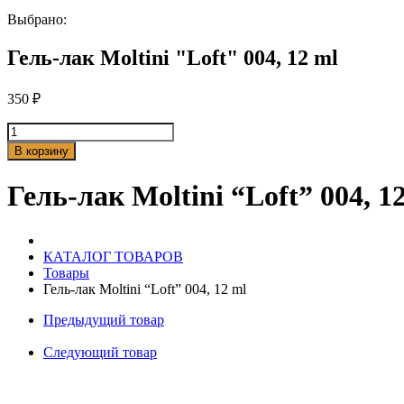
Выбрано:
Гель-лак Moltini "Loft" 004, 12 ml
350
₽
Количество
товара
В корзину
Гель-
лак
Гель-лак Moltini “Loft” 004, 1
Moltini
"Loft"
004,
12
КАТАЛОГ ТОВАРОВ
ml
Товары
Гель-лак Moltini “Loft” 004, 12 ml
Предыдущий товар
Следующий товар