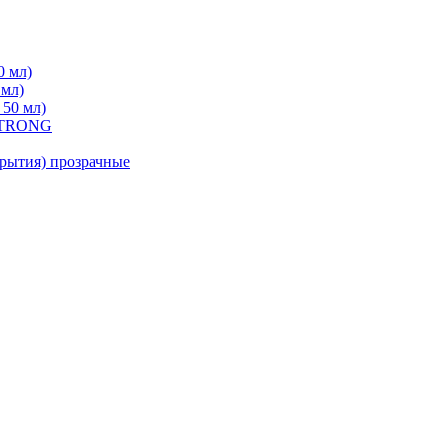
0 мл)
 мл)
 50 мл)
 STRONG
ытия) прозрачные