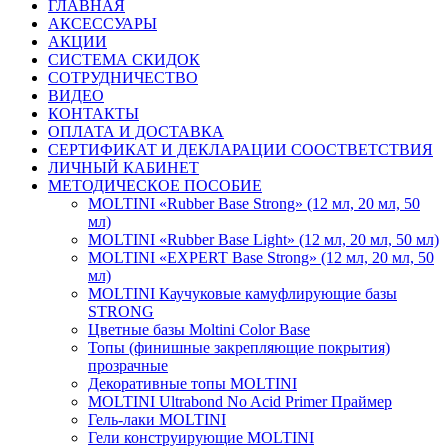
ГЛАВНАЯ
АКСЕССУАРЫ
АКЦИИ
СИСТЕМА СКИДОК
СОТРУДНИЧЕСТВО
ВИДЕО
КОНТАКТЫ
ОПЛАТА И ДОСТАВКА
СЕРТИФИКАТ И ДЕКЛАРАЦИИ СООСТВЕТСТВИЯ
ЛИЧНЫЙ КАБИНЕТ
МЕТОДИЧЕСКОЕ ПОСОБИЕ
MOLTINI «Rubber Base Strong» (12 мл, 20 мл, 50
мл)
MOLTINI «Rubber Base Light» (12 мл, 20 мл, 50 мл)
MOLTINI «EXPERT Base Strong» (12 мл, 20 мл, 50
мл)
MOLTINI Каучуковые камуфлирующие базы
STRONG
Цветные базы Moltini Color Base
Топы (финишные закрепляющие покрытия)
прозрачные
Декоративные топы MOLTINI
MOLTINI Ultrabond No Acid Primer Праймер
Гель-лаки MOLTINI
Гели конструирующие MOLTINI