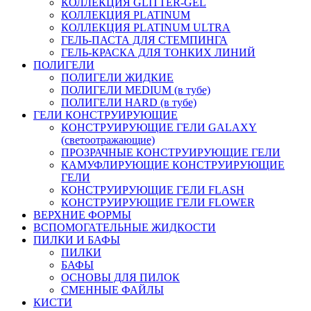
КОЛЛЕКЦИЯ GLITTER-GEL
КОЛЛЕКЦИЯ PLATINUM
КОЛЛЕКЦИЯ PLATINUM ULTRA
ГЕЛЬ-ПАСТА ДЛЯ СТЕМПИНГА
ГЕЛЬ-КРАСКА ДЛЯ ТОНКИХ ЛИНИЙ
ПОЛИГЕЛИ
ПОЛИГЕЛИ ЖИДКИЕ
ПОЛИГЕЛИ MEDIUM (в тубе)
ПОЛИГЕЛИ HARD (в тубе)
ГЕЛИ КОНСТРУИРУЮЩИЕ
КОНСТРУИРУЮЩИЕ ГЕЛИ GALAXY
(светоотражающие)
ПРОЗРАЧНЫЕ КОНСТРУИРУЮЩИЕ ГЕЛИ
КАМУФЛИРУЮЩИЕ КОНСТРУИРУЮЩИЕ
ГЕЛИ
КОНСТРУИРУЮЩИЕ ГЕЛИ FLASH
КОНСТРУИРУЮЩИЕ ГЕЛИ FLOWER
ВЕРХНИЕ ФОРМЫ
ВСПОМОГАТЕЛЬНЫЕ ЖИДКОСТИ
ПИЛКИ И БАФЫ
ПИЛКИ
БАФЫ
ОСНОВЫ ДЛЯ ПИЛОК
СМЕННЫЕ ФАЙЛЫ
КИСТИ