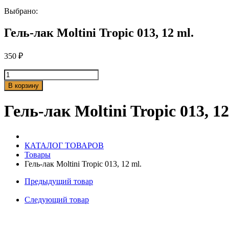
Выбрано:
Гель-лак Moltini Tropic 013, 12 ml.
350
₽
Количество
товара
В корзину
Гель-
лак
Гель-лак Moltini Tropic 013, 12
Moltini
Tropic
013,
12
КАТАЛОГ ТОВАРОВ
ml.
Товары
Гель-лак Moltini Tropic 013, 12 ml.
Предыдущий товар
Следующий товар