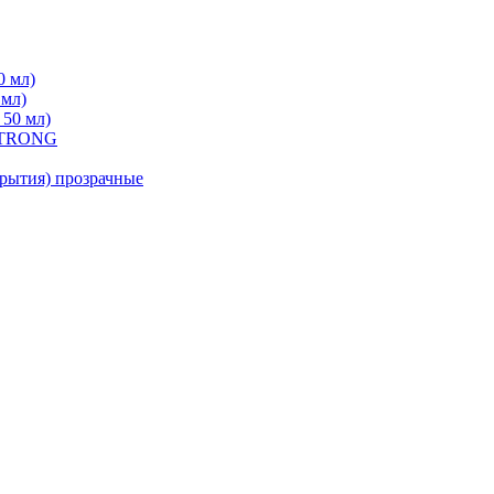
0 мл)
 мл)
 50 мл)
 STRONG
ытия) прозрачные