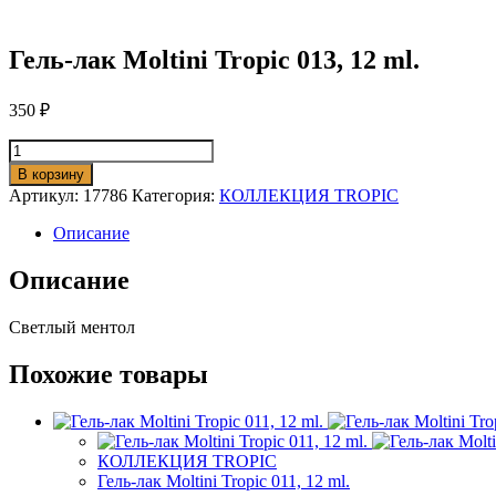
Гель-лак Moltini Tropic 013, 12 ml.
350
₽
Количество
товара
В корзину
Гель-
Артикул:
17786
Категория:
КОЛЛЕКЦИЯ TROPIC
лак
Moltini
Описание
Tropic
013,
Описание
12
ml.
Светлый ментол
Похожие товары
КОЛЛЕКЦИЯ TROPIC
Гель-лак Moltini Tropic 011, 12 ml.