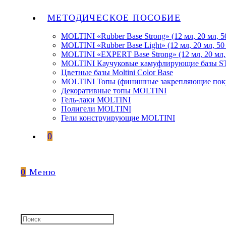
МЕТОДИЧЕСКОЕ ПОСОБИЕ
MOLTINI «Rubber Base Strong» (12 мл, 20 мл, 5
MOLTINI «Rubber Base Light» (12 мл, 20 мл, 50
MOLTINI «EXPERT Base Strong» (12 мл, 20 мл,
MOLTINI Каучуковые камуфлирующие базы
Цветные базы Moltini Color Base
MOLTINI Топы (финишные закрепляющие покр
Декоративные топы MOLTINI
Гель-лаки MOLTINI
Полигели MOLTINI
Гели конструирующие MOLTINI
0
0
Меню