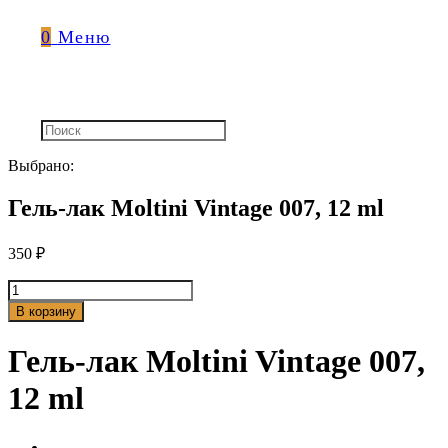
0
Меню
Выбрано:
Гель-лак Moltini Vintage 007, 12 ml
350
₽
Количество
товара
В корзину
Гель-
лак
Гель-лак Moltini Vintage 007,
Moltini
Vintage
12 ml
007,
12
ml