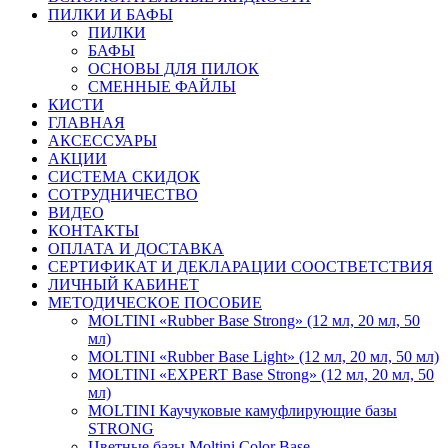
ПИЛКИ И БАФЫ
ПИЛКИ
БАФЫ
ОСНОВЫ ДЛЯ ПИЛОК
СМЕННЫЕ ФАЙЛЫ
КИСТИ
ГЛАВНАЯ
АКСЕССУАРЫ
АКЦИИ
СИСТЕМА СКИДОК
СОТРУДНИЧЕСТВО
ВИДЕО
КОНТАКТЫ
ОПЛАТА И ДОСТАВКА
СЕРТИФИКАТ И ДЕКЛАРАЦИИ СООСТВЕТСТВИЯ
ЛИЧНЫЙ КАБИНЕТ
МЕТОДИЧЕСКОЕ ПОСОБИЕ
MOLTINI «Rubber Base Strong» (12 мл, 20 мл, 50
мл)
MOLTINI «Rubber Base Light» (12 мл, 20 мл, 50 мл)
MOLTINI «EXPERT Base Strong» (12 мл, 20 мл, 50
мл)
MOLTINI Каучуковые камуфлирующие базы
STRONG
Цветные базы Moltini Color Base