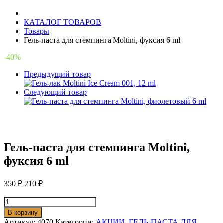
6
ml
КАТАЛОГ ТОВАРОВ
Товары
Гель-паста для стемпинга Moltini, фуксия 6 ml
-40%
Предыдущий товар
Следующий товар
Гель-паста для стемпинга Moltini,
фуксия 6 ml
350
₽
210
₽
Количество
товара
В корзину
Гель-
Артикул:
4070
Категории:
АКЦИИ
,
ГЕЛЬ-ПАСТА ДЛЯ