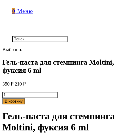
0
Меню
Выбрано:
Гель-паста для стемпинга Moltini,
фуксия 6 ml
350
₽
210
₽
Количество
товара
В корзину
Гель-
паста
Гель-паста для стемпинга
для
стемпинга
Moltini, фуксия 6 ml
Moltini,
фуксия