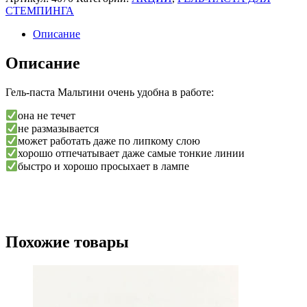
паста
СТЕМПИНГА
для
стемпинга
Описание
Moltini,
фуксия
Описание
6
ml
Гель-паста Мальтини очень удобна в работе:
она не течет
не размазывается
может работать даже по липкому слою
хорошо отпечатывает даже самые тонкие линии
быстро и хорошо просыхает в лампе
Похожие товары