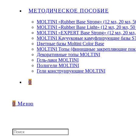
МЕТОДИЧЕСКОЕ ПОСОБИЕ
MOLTINI «Rubber Base Strong» (12 мл, 20 мл, 5
MOLTINI «Rubber Base Light» (12 мл, 20 мл, 50
MOLTINI «EXPERT Base Strong» (12 мл, 20 мл,
MOLTINI Каучуковые камуфлирующие базы
Цветные базы Moltini Color Base
MOLTINI Топы (финишные закрепляющие покр
Декоративные топы MOLTINI
Гель-лаки MOLTINI
Полигели MOLTINI
Гели конструирующие MOLTINI
0
0
Меню