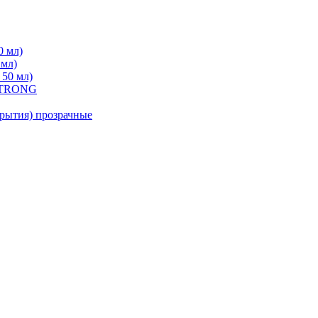
0 мл)
 мл)
 50 мл)
 STRONG
ытия) прозрачные