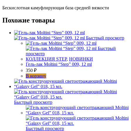
№
Бескислотная камуфлирующая база средней вязкости
7,
12
мл
Похожие товары
Быстрый просмотр
Быстрый
просмотр
КОЛЛЕКЦИЯ STEP
,
НОВИНКИ
Гель-лак Moltini “Step” 009, 12 ml
350
₽
В корзину
Быстрый просмотр
Быстрый просмотр