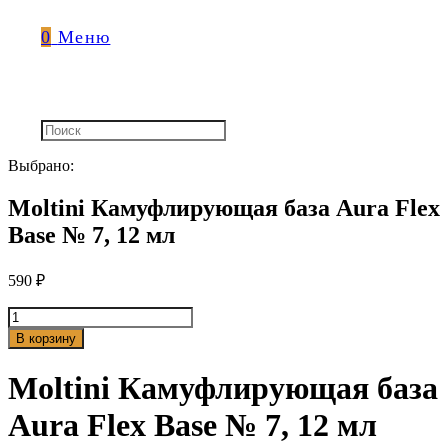
0
Меню
Выбрано:
Moltini Камуфлирующая база Aura Flex
Base № 7, 12 мл
590
₽
Количество
товара
В корзину
Moltini
Камуфлирующая
Moltini Камуфлирующая база
база
Aura
Aura Flex Base № 7, 12 мл
Flex
Base