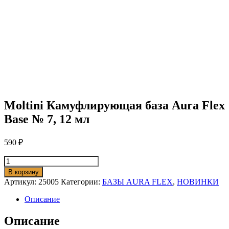
Moltini Камуфлирующая база Aura Flex
Base № 7, 12 мл
590
₽
Количество
товара
В корзину
Moltini
Артикул:
25005
Категории:
БАЗЫ AURA FLEX
,
НОВИНКИ
Камуфлирующая
база
Описание
Aura
Flex
Описание
Base