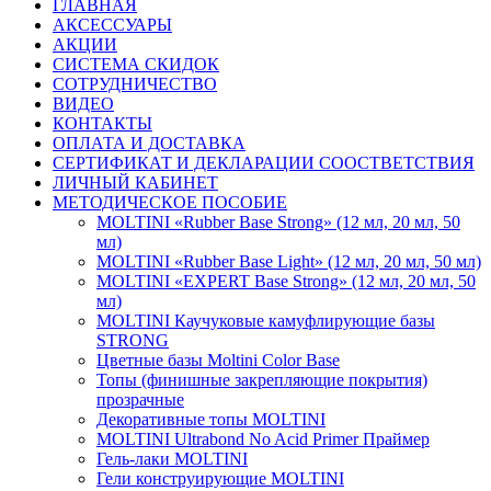
ГЛАВНАЯ
АКСЕССУАРЫ
АКЦИИ
СИСТЕМА СКИДОК
СОТРУДНИЧЕСТВО
ВИДЕО
КОНТАКТЫ
ОПЛАТА И ДОСТАВКА
СЕРТИФИКАТ И ДЕКЛАРАЦИИ СООСТВЕТСТВИЯ
ЛИЧНЫЙ КАБИНЕТ
МЕТОДИЧЕСКОЕ ПОСОБИЕ
MOLTINI «Rubber Base Strong» (12 мл, 20 мл, 50
мл)
MOLTINI «Rubber Base Light» (12 мл, 20 мл, 50 мл)
MOLTINI «EXPERT Base Strong» (12 мл, 20 мл, 50
мл)
MOLTINI Каучуковые камуфлирующие базы
STRONG
Цветные базы Moltini Color Base
Топы (финишные закрепляющие покрытия)
прозрачные
Декоративные топы MOLTINI
MOLTINI Ultrabond No Acid Primer Праймер
Гель-лаки MOLTINI
Гели конструирующие MOLTINI