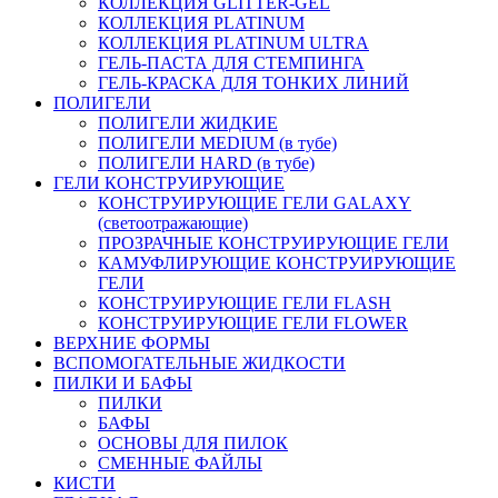
КОЛЛЕКЦИЯ GLITTER-GEL
КОЛЛЕКЦИЯ PLATINUM
КОЛЛЕКЦИЯ PLATINUM ULTRA
ГЕЛЬ-ПАСТА ДЛЯ СТЕМПИНГА
ГЕЛЬ-КРАСКА ДЛЯ ТОНКИХ ЛИНИЙ
ПОЛИГЕЛИ
ПОЛИГЕЛИ ЖИДКИЕ
ПОЛИГЕЛИ MEDIUM (в тубе)
ПОЛИГЕЛИ HARD (в тубе)
ГЕЛИ КОНСТРУИРУЮЩИЕ
КОНСТРУИРУЮЩИЕ ГЕЛИ GALAXY
(светоотражающие)
ПРОЗРАЧНЫЕ КОНСТРУИРУЮЩИЕ ГЕЛИ
КАМУФЛИРУЮЩИЕ КОНСТРУИРУЮЩИЕ
ГЕЛИ
КОНСТРУИРУЮЩИЕ ГЕЛИ FLASH
КОНСТРУИРУЮЩИЕ ГЕЛИ FLOWER
ВЕРХНИЕ ФОРМЫ
ВСПОМОГАТЕЛЬНЫЕ ЖИДКОСТИ
ПИЛКИ И БАФЫ
ПИЛКИ
БАФЫ
ОСНОВЫ ДЛЯ ПИЛОК
СМЕННЫЕ ФАЙЛЫ
КИСТИ