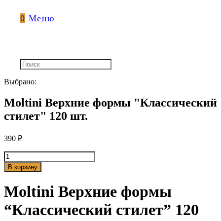
0
Меню
Выбрано:
Moltini Верхние формы "Классический
стилет" 120 шт.
390
₽
Количество
товара
В корзину
Moltini
Верхние
Moltini Верхние формы
формы
"Классический
“Классический стилет” 120
стилет"
120