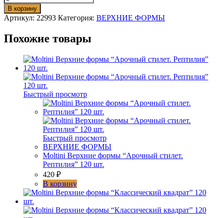
товара
В корзину
Moltini
Артикул:
22993
Категория:
ВЕРХНИЕ ФОРМЫ
Верхние
формы
Похожие товары
"Классический
стилет"
120
шт.
Быстрый просмотр
Быстрый просмотр
ВЕРХНИЕ ФОРМЫ
Moltini Верхние формы “Арочный стилет.
Рептилия” 120 шт.
420
₽
В корзину