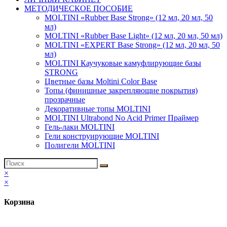
МЕТОДИЧЕСКОЕ ПОСОБИЕ
MOLTINI «Rubber Base Strong» (12 мл, 20 мл, 50
мл)
MOLTINI «Rubber Base Light» (12 мл, 20 мл, 50 мл)
MOLTINI «EXPERT Base Strong» (12 мл, 20 мл, 50
мл)
MOLTINI Каучуковые камуфлирующие базы
STRONG
Цветные базы Moltini Color Base
Топы (финишные закрепляющие покрытия)
прозрачные
Декоративные топы MOLTINI
MOLTINI Ultrabond No Acid Primer Праймер
Гель-лаки MOLTINI
Гели конструирующие MOLTINI
Полигели MOLTINI
×
×
Корзина