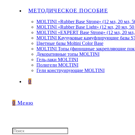
МЕТОДИЧЕСКОЕ ПОСОБИЕ
MOLTINI «Rubber Base Strong» (12 мл, 20 мл, 5
MOLTINI «Rubber Base Light» (12 мл, 20 мл, 50
MOLTINI «EXPERT Base Strong» (12 мл, 20 мл,
MOLTINI Каучуковые камуфлирующие базы
Цветные базы Moltini Color Base
MOLTINI Топы (финишные закрепляющие покр
Декоративные топы MOLTINI
Гель-лаки MOLTINI
Полигели MOLTINI
Гели конструирующие MOLTINI
0
0
Меню