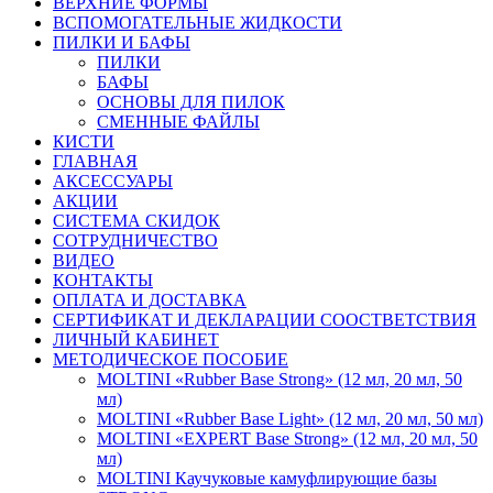
ВЕРХНИЕ ФОРМЫ
ВСПОМОГАТЕЛЬНЫЕ ЖИДКОСТИ
ПИЛКИ И БАФЫ
ПИЛКИ
БАФЫ
ОСНОВЫ ДЛЯ ПИЛОК
СМЕННЫЕ ФАЙЛЫ
КИСТИ
ГЛАВНАЯ
АКСЕССУАРЫ
АКЦИИ
СИСТЕМА СКИДОК
СОТРУДНИЧЕСТВО
ВИДЕО
КОНТАКТЫ
ОПЛАТА И ДОСТАВКА
СЕРТИФИКАТ И ДЕКЛАРАЦИИ СООСТВЕТСТВИЯ
ЛИЧНЫЙ КАБИНЕТ
МЕТОДИЧЕСКОЕ ПОСОБИЕ
MOLTINI «Rubber Base Strong» (12 мл, 20 мл, 50
мл)
MOLTINI «Rubber Base Light» (12 мл, 20 мл, 50 мл)
MOLTINI «EXPERT Base Strong» (12 мл, 20 мл, 50
мл)
MOLTINI Каучуковые камуфлирующие базы