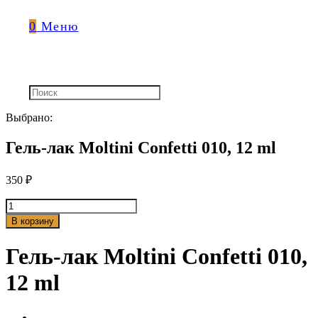
0
Меню
Выбрано:
Гель-лак Moltini Confetti 010, 12 ml
350
₽
Количество
товара
В корзину
Гель-
лак
Гель-лак Moltini Confetti 010,
Moltini
Confetti
12 ml
010,
12
ml