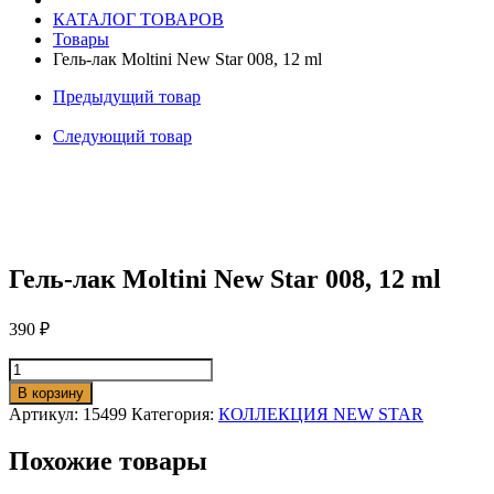
ml
КАТАЛОГ ТОВАРОВ
Товары
Гель-лак Moltini New Star 008, 12 ml
Предыдущий товар
Следующий товар
Гель-лак Moltini New Star 008, 12 ml
390
₽
Количество
товара
В корзину
Гель-
Артикул:
15499
Категория:
КОЛЛЕКЦИЯ NEW STAR
лак
Moltini
Похожие товары
New
Star