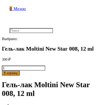
0
Меню
Выбрано:
Гель-лак Moltini New Star 008, 12 ml
390
₽
Количество
товара
В корзину
Гель-
лак
Гель-лак Moltini New Star
Moltini
New
008, 12 ml
Star
008,
12