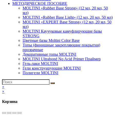
МЕТОДИЧЕСКОЕ ПОСОБИЕ
MOLTINI «Rubber Base Strong» (12 мл, 20 мл, 50
мл)
MOLTINI «Rubber Base Light» (12 мл, 20 мл, 50 мл)
MOLTINI «EXPERT Base Strong» (12 мл, 20 мл, 50
мл)
MOLTINI Каучуковые камуфлирующие базы
STRONG
Цветные базы Moltini Color Base
Топы (финишные закрепляющие покрытия)
прозрачные
Декоративные топы MOLTINI
MOLTINI Ultrabond No Acid Primer Праймер
Гель-лаки MOLTINI
Гели конструирующие MOLTINI
Полигели MOLTINI
×
×
Корзина