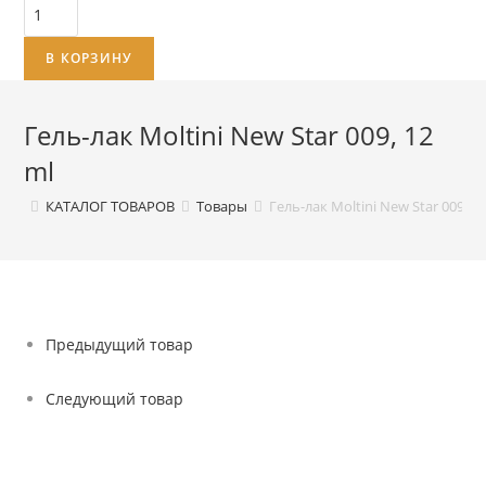
Количество
товара
В КОРЗИНУ
Гель-
лак
Moltini
Гель-лак Moltini New Star 009, 12
New
ml
Star
009,
КАТАЛОГ ТОВАРОВ
Товары
Гель-лак Moltini New Star 009, 1
12
ml
Предыдущий товар
Следующий товар